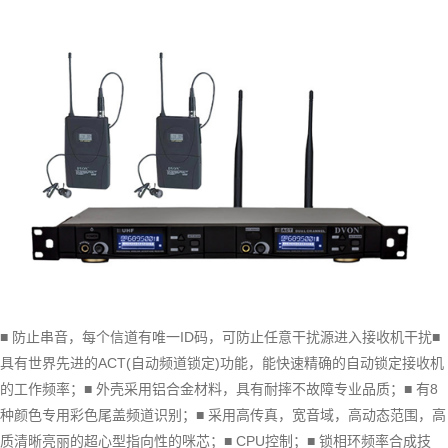
■ 防止串音，每个信道有唯一ID码，可防止任意干扰源进入接收机干扰■
具有世界先进的ACT(自动频道锁定)功能，能快速精确的自动锁定接收机
的工作频率；■ 外壳采用铝合金材料，具有耐摔不故障专业品质；■ 有8
种颜色专用彩色尾盖频道识别；■ 采用高传真，宽音域，高动态范围，高
质清晰亮丽的超心型指向性的咪芯；■ CPU控制；■ 锁相环频率合成技