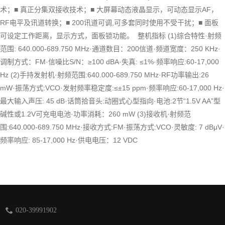
术；■ 真正分集双接收技术；■ 大屏幕动态液晶显示，可动态显示AF，
RF电平及讯道转换；■ 200讯道可调,可多套同时使用不受干扰；■ 面板
可设定工作距离，显示方式，面板锁功能。 整机指标 (1)综合特性·射频
范围: 640.000-689.750 MHz·通道数目：200信道·频道宽度：250 KHz·
调制方式：FM·信噪比S/N：≥100 dBA·失真: ≤1%·频率响应:60-17,000
Hz (2)手持发射机·射频范围:640.000-689.750 MHz·RF功率输出:26
mW·振荡方式:VCO·发射频率稳定度:≤±15 ppm·频率响应:60-17,000 Hz·
最大输入声压: 45 dB·话筒拾音头:动圈式心型指向·电池:2节“1.5V AA”型
碱性或1.2V可充电电池·功率消耗：260 mW (3)接收机·射频范
围:640.000-689.750 MHz·接收方式:FM·振荡方式:VCO·灵敏度: 7 dBμV·
频率响应: 85-17,000 Hz·供电电压：12 VDC
020-39991902