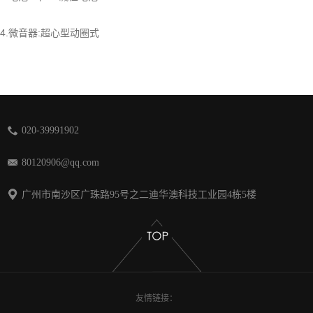
4.微音器:超心型动圈式
020-39991902
80120906@qq.com
广州市南沙区广珠路95号之二迪华澳科技工业园4栋5楼
友情链接：