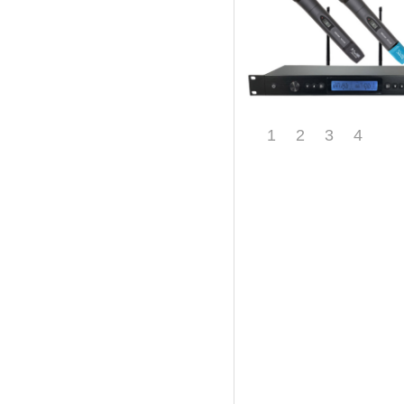
1
2
3
4
020-39991902
80120906@qq.com
广州市南沙