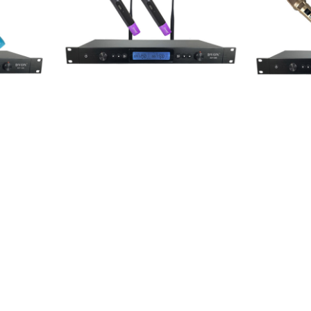
区广珠路95号之二迪华澳科技工业园4栋5楼